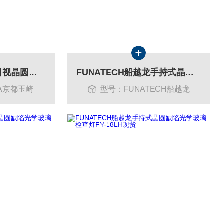
YAMADA京都玉崎目视晶圆缺陷YP-250ID现货控制器HPS-250
FUNATECH船越龙手持式晶圆缺陷光学玻璃检查灯FY-18N现货
A京都玉崎
型号：FUNATECH船越龙