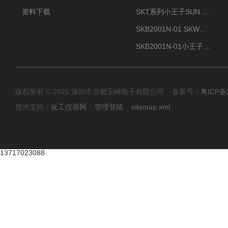
资料下载
SKT系列小王子SUN ENERGY紫外线臭氧清洗设备UV清洗
SKB2001N-01 SKW小王子SUN ENERGY紫外线臭氧清洗设备辐照器
SKB2001N-01小王子SUN ENERGY紫外线臭氧清洗设备
版权所有 © 2026 深圳市京都玉崎电子有限公司 备案号：
粤ICP备
技术支持：
化工仪器网
管理登陆
sitemap.xml
13717023088