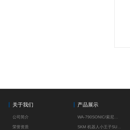
关于我们
产品展示
公司简介
WA-790SONIC/索尼克 WAM-100新型迷你风速仪
荣誉资质
SKM 机器人小王子SUN ENERGY紫外线臭氧清洗设备UV清洗