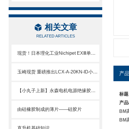
相关文章
RELATED ARTICLES
现货！日本理化工业Nichipet EXⅢ单道可调移液器技术介绍
玉崎现货 重磅推出LCX-A-20KN-ID小型压缩式载荷传感器
产
【小丸子上新】永森电机电源绝缘胶套50AMP现货
标题
产品
由硅橡胶制成的薄片——硅胶片
BM
BM
直升机基础知识