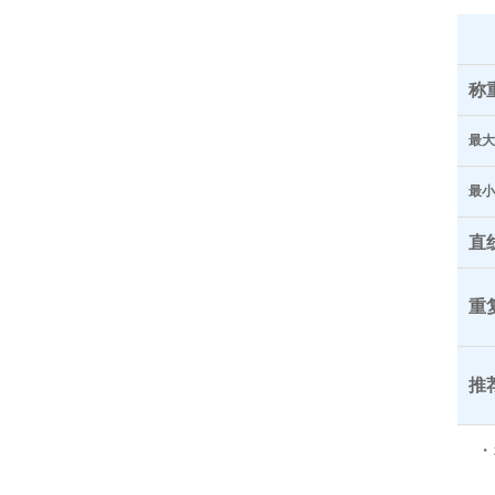
称
最大
最小
直
重
推
・