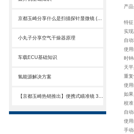
产品
京都玉崎分享什么是扫描探针显微镜 (SPM)？
特征
实现
小丸子分享空气干燥器原理
自动
使用
车载ECU基础知识
时钟
天平
重复
氢能源解决方案
使用
如果
【京都玉崎热销推出】便携式瞄准镜 3.9φ
校准
自动
使用
手动