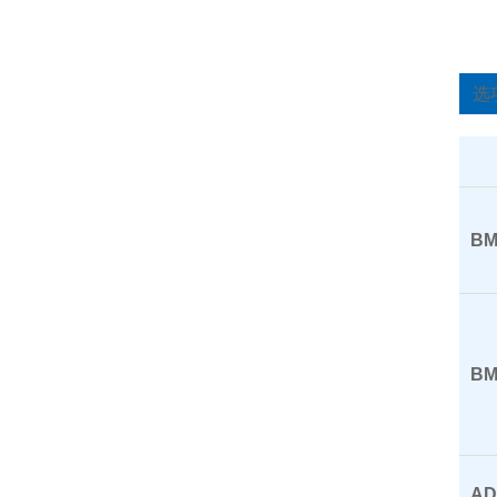
选
BM
BM
AD