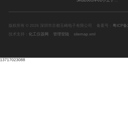
SKB2001N-01小王子SUN ENERGY紫外线臭氧清洗设备
版权所有 © 2026 深圳市京都玉崎电子有限公司 备案号：
粤ICP备
技术支持：
化工仪器网
管理登陆
sitemap.xml
13717023088