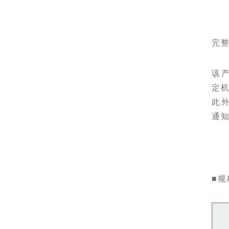
完
该
定
此
通
■规