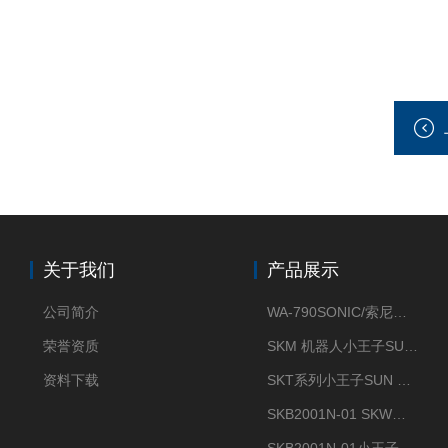
关于我们
产品展示
公司简介
WA-790SONIC/索尼克 WAM-100新型迷你风速仪
荣誉资质
SKM 机器人小王子SUN ENERGY紫外线臭氧清洗设备UV清洗
资料下载
SKT系列小王子SUN ENERGY紫外线臭氧清洗设备UV清洗
SKB2001N-01 SKW小王子SUN ENERGY紫外线臭氧清洗设备辐照器