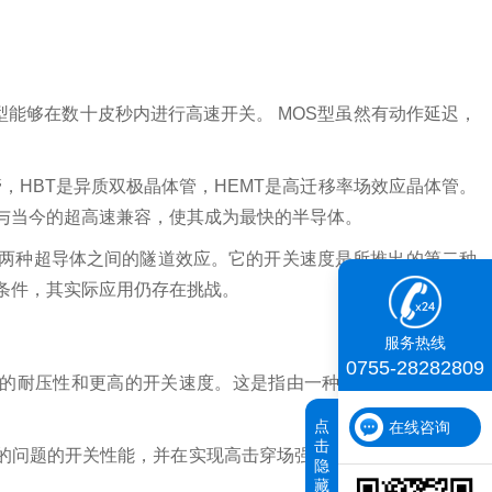
型能够在数十皮秒内进行高速开关。 MOS型虽然有动作延迟，
管，HBT是异质双极晶体管，HEMT是高迁移率场效应晶体管。
与当今的超高速兼容，使其成为最快的半导体。
两种超导体之间的隧道效应。它的开关速度是所推出的第二种
条件，其实际应用仍存在挑战。
服务热线
0755-28282809
异的耐压性和更高的开关速度。这
是指由一种叫做
（俗称
碳化硅
点
在线咨询
击
存在的问题的开关性能，并在实现高击穿场强和载流子漂移速度 Ta
隐
藏