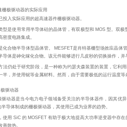
高速栅极驱动器的实际应用
已投入实际应用的超高速器件栅极驱动器。
类型是使用常用半导体硅的晶体管，有双极型和 MOS 型。双极
高密度电路集成。
是化合物半导体型晶体管。 MESFET是肖特基栅型场效应晶体
半导体是砷化镓化合物。该元件能够进行几皮秒的切换操作，并
方法仍处于研究阶段，是一种称为约瑟夫森装置的装置，它利用
一半，并使用铌等金属材料。然而，由于需要极低的运行温度等
C栅极驱动器
栅极驱动器是当今电力电子领域备受关注的半导体器件，因其优
）的半导体制成的栅极驱动器，其使用已成为业界的趋势。
，使用 SiC 的 MOSFET 有助于极大地提高大功率逆变器中
改善散热。