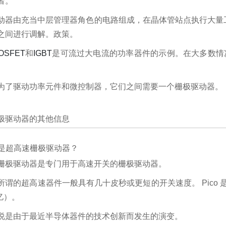
者。
动器由充当中层管理器角色的电路组成，在晶体管站点执行大量
之间进行调解。政策。
OSFET
和
IGBT
是
可流过大电流的功率器件的示例。
在大多数情
为了驱动功率元件和微控制器，它们之间需要一个栅极驱动器。
极驱动器的其他信息
什么是超高速栅极驱动器？
栅极驱动器是专门用于高速开关的栅极驱动器。
谓的超高速器件一般具有几十皮秒或更短的开关速度。 Pico 是 10
亿）。
说是由于最近半导体器件的技术创新而发生的演变。