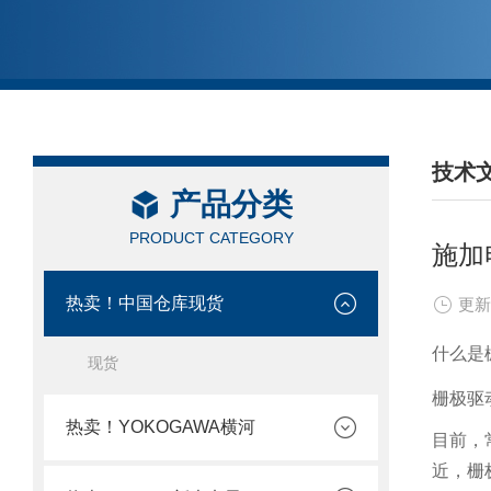
技术
产品分类
/ TEC
PRODUCT CATEGORY
施加
热卖！中国仓库现货
更新
什么是
现货
栅极驱
热卖！YOKOGAWA横河
目前，
近，栅