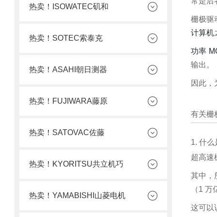
常是后
热卖！ISOWATEC矶和
栅极驱
计算机
热卖！SOTEC索泰克
功率 M
输出。
热卖！ASAHI朝日测器
因此，
热卖！FUJIWARA藤原
有关栅
热卖！SATOVAC佐藤
1. 
超高速
热卖！KYORITSU共立机巧
其中，所
（1 万
热卖！YAMABISHI山菱电机
这可以