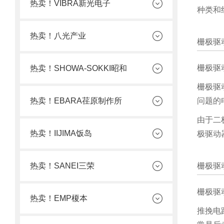
热卖！VIBRA新光电子
种类和
热卖！八光产业
栅极驱
栅极驱
热卖！SHOWA-SOKKI昭和
栅极驱
热卖！EBARA荏原制作所
问题的
由于二
热卖！IIJIMA饭岛
极驱动
热卖！SANEI三荣
栅极驱
栅极驱
热卖！EMP榎本
推挽电