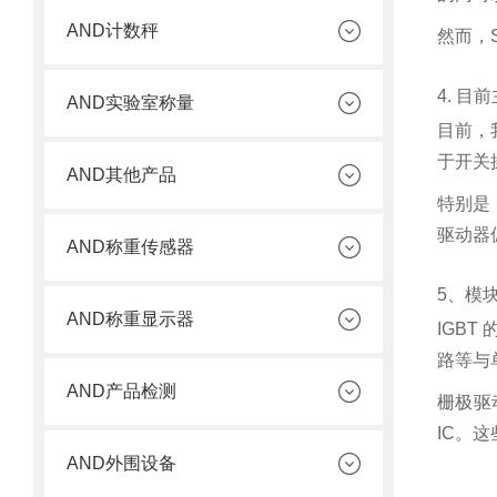
AND计数秤
然而，
4. 
AND实验室称量
目前，
于开关
AND其他产品
特别是
驱动器
AND称重传感器
5、模
AND称重显示器
IGB
路等与
AND产品检测
栅极驱
IC。
AND外围设备