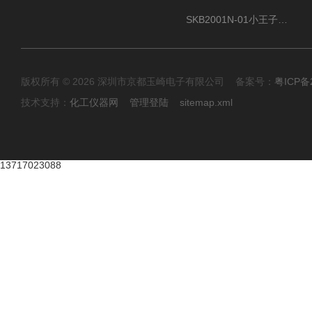
SKB2001N-01小王子SUN ENERGY紫外线臭氧清洗设备
版权所有 © 2026 深圳市京都玉崎电子有限公司 备案号：
粤ICP备
技术支持：
化工仪器网
管理登陆
sitemap.xml
13717023088