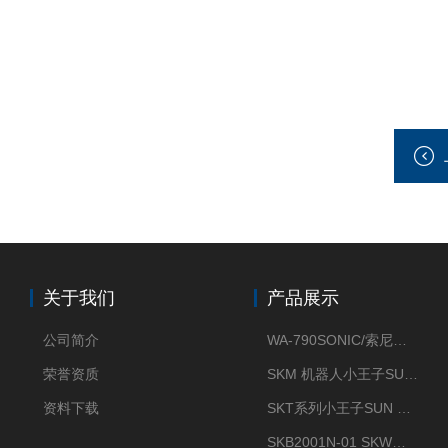
关于我们
产品展示
公司简介
WA-790SONIC/索尼克 WAM-100新型迷你风速仪
荣誉资质
SKM 机器人小王子SUN ENERGY紫外线臭氧清洗设备UV清洗
资料下载
SKT系列小王子SUN ENERGY紫外线臭氧清洗设备UV清洗
SKB2001N-01 SKW小王子SUN ENERGY紫外线臭氧清洗设备辐照器