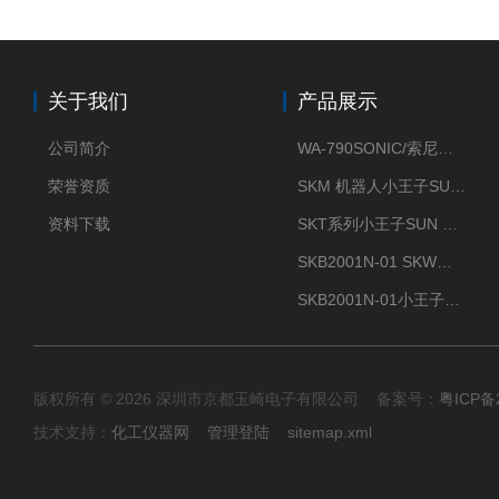
关于我们
产品展示
公司简介
WA-790SONIC/索尼克 WAM-100新型迷你风速仪
荣誉资质
SKM 机器人小王子SUN ENERGY紫外线臭氧清洗设备UV清洗
资料下载
SKT系列小王子SUN ENERGY紫外线臭氧清洗设备UV清洗
SKB2001N-01 SKW小王子SUN ENERGY紫外线臭氧清洗设备辐照器
SKB2001N-01小王子SUN ENERGY紫外线臭氧清洗设备
版权所有 © 2026 深圳市京都玉崎电子有限公司 备案号：
粤ICP备
技术支持：
化工仪器网
管理登陆
sitemap.xml