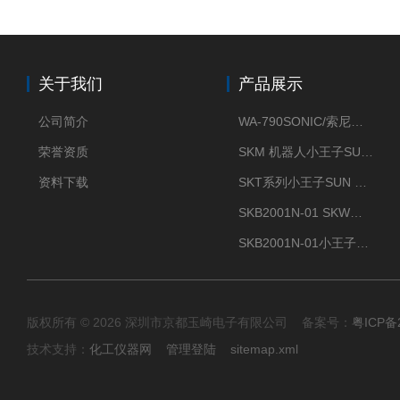
关于我们
产品展示
公司简介
WA-790SONIC/索尼克 WAM-100新型迷你风速仪
荣誉资质
SKM 机器人小王子SUN ENERGY紫外线臭氧清洗设备UV清洗
资料下载
SKT系列小王子SUN ENERGY紫外线臭氧清洗设备UV清洗
SKB2001N-01 SKW小王子SUN ENERGY紫外线臭氧清洗设备辐照器
SKB2001N-01小王子SUN ENERGY紫外线臭氧清洗设备
版权所有 © 2026 深圳市京都玉崎电子有限公司 备案号：
粤ICP备
技术支持：
化工仪器网
管理登陆
sitemap.xml