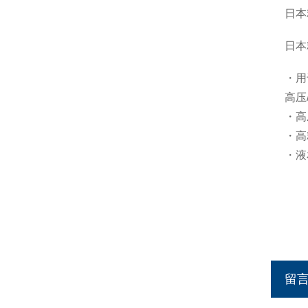
日
本
日本
・用
高压
・高
・高
・液
留