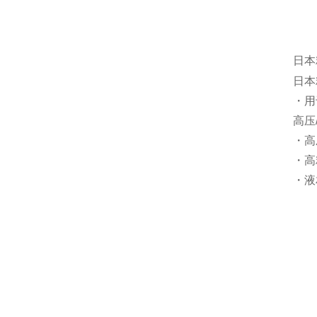
日本
日本
・用
高压
・高
・高
・液