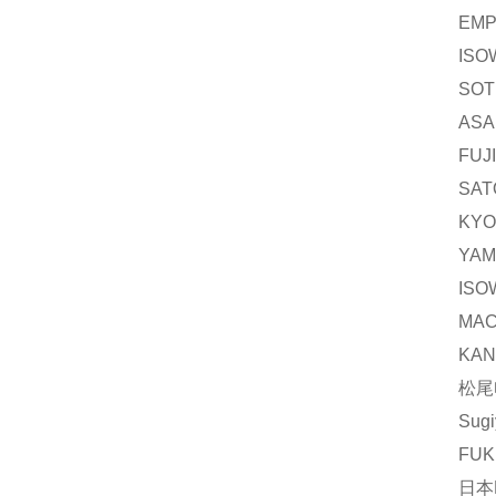
EM
IS
SO
ASA
FU
SA
KY
YA
IS
MA
KA
松尾
Su
FU
日本