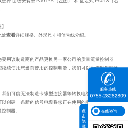
以选择
“面板安装型 PA01PS（左图）"和“固定式 PA01S（右
。
征】
此处
查看
详细规格、外形尺寸和信号线介绍。
您要用该制造商的产品更换另一家公司的质量流量控制器，
望继续使用您当前使用的控制电源，我们可以为您制作转换
。
服务热线
，我们可能无法制造卡缘型连接器等转换电缆。在这种情况
0755-28282809
可以创建一条新的信号电缆将您正在使用的电源连接到该质
量控制器。
点
在线咨询
击
隐
藏