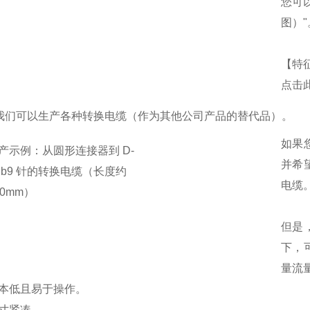
您可
图）"
【特
点击
我们可以生产各种转换电缆（作为其他公司产品的替代品）。
如果
产示例：从圆形连接器到 D-
并希
ub9 针的转换电缆（长度约
电缆
80mm）
但是
下，
量流
本低且易于操作。
寸紧凑