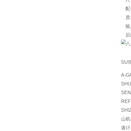
配
质
输
后
SU
A-
SH
SE
RE
SH
山机
速计