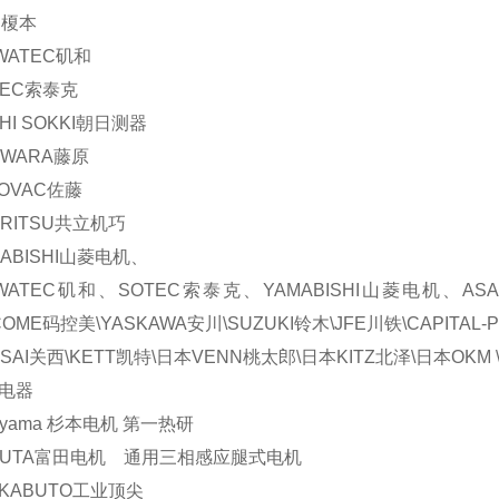
P榎本
OWATEC矶和
TEC索泰克
HI SOKKI朝日测器
JIWARA藤原
TOVAC佐藤
ORITSU共立机巧
MABISHI山菱电机、
OWATEC矶和、SOTEC索泰克、YAMABISHI山菱电机、AS
COME码控美\YASKAWA安川\SUZUKI铃木\JFE川铁\CAPITAL
NSAI关西\KETT凯特\日本VENN桃太郎\日本KITZ北泽\日本OKM
电器
giyama 杉本电机 第一热研
KUTA富田电机 通用三相感应腿式电机
KABUTO工业顶尖