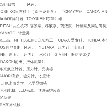
YOSHI日吉 风速计
TTOSEIKO日东精工（原 三菱化学）、TORAY东丽、CANON-AN
o-keiki東洋計器 TOYOKEIKI东洋计器
ORITSU 共立机巧 隔膜泵、移液泵、药液泵、计量泵及周边阀
YAMATO 计量类
nko三高、NITTOSEIKO日东精工 、ULVAC爱发科、HONDA
EOS阿尼奥斯 风速计、YUTAKA 压力计、流量计
ONE 差压计、压力计、水位计、G-MEN、振动测试仪
EDAKOKI前田、液体流量计
K东京航空计器、压力计、变换器
KAMORI高森、糖分计、浓度计
ITOHK斋藤光学、光学显微镜
N京都电机 LED光源、电源保护装置
BRA新光
ARA荏原机械