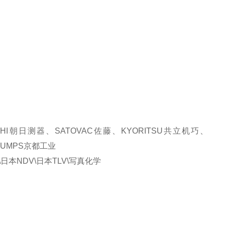
AHI朝日测器、SATOVAC佐藤、KYORITSU共立机巧、
-PUMPS京都工业
 \日本NDV\日本TLV\写真化学