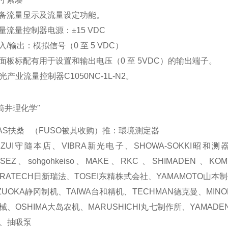
备流量显示及流量设定功能。
量流量控制器电源：±15 VDC
入/输出：模拟信号（0 至 5 VDC）
面板标配有用于设置和输出电压（0 至 5VDC）的输出端子。
。
I筒井理化学"
GAS扶桑 （FUSO被其收购）推：環境測定器
UZUI守隨本店、VIBRA新光电子、SHOWA-SOKKI昭和测器
NSEZ、sohgohkeiso、MAKE、RKC 、SHIMADEN 、
FRATECH日新瑞法、TOSEI东精株式会社、YAMAMOTO山本制
IZUOKA静冈制机、TAIWA台和精机、TECHMAN德克曼、MINO
械、OSHIMA大岛农机、MARUSHICHI丸七制作所、YAM
、抽吸泵