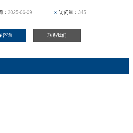
隔30秒以上）
出：模拟（0~5VDC）
间：
2025-06-09
访问量：
345
，
发有关受控产品流量结构的证书、报告和可追溯系统图表
品咨询
联系我们