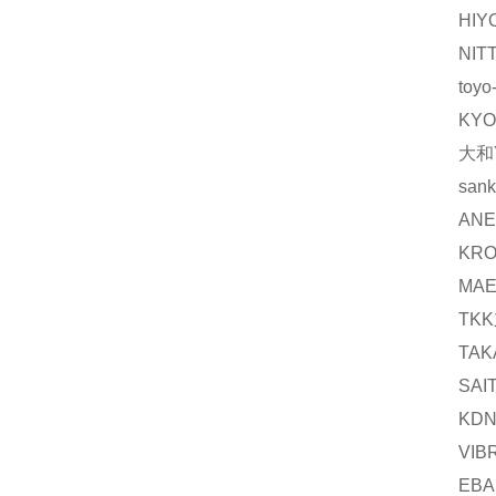
HI
NI
toy
KY
大和
sa
AN
KR
MA
TK
TA
SA
KD
VI
EB