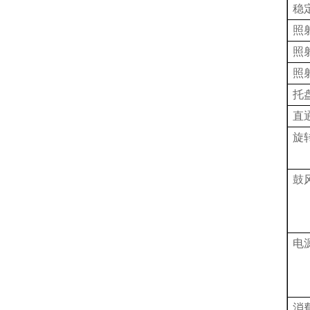
稳
照
照
照
托
直
旋
鼓
电
消