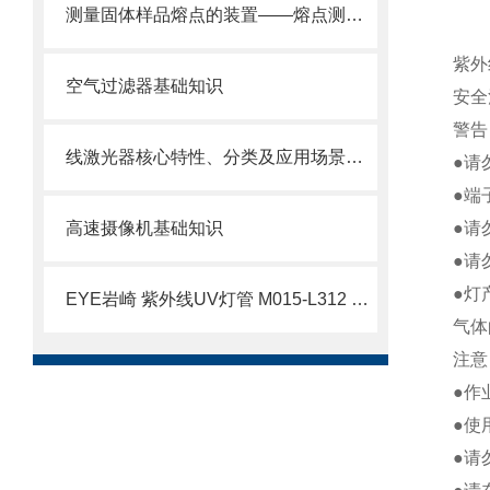
测量固体样品熔点的装置——熔点测量仪
紫外
空气过滤器基础知识
安全
警告
线激光器核心特性、分类及应用场景基础
●请
●端
高速摄像机基础知识
●请
●请
●灯
EYE岩崎 紫外线UV灯管 M015-L312 简介
气体
注意
●作
●使
●请