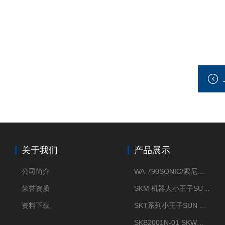
关于我们
产品展示
公司简介
WA-790SONIC/索尼克 WAM-100新型迷你风速仪
荣誉资质
SKM 机器人小王子SUN ENERGY紫外线臭氧清洗设备UV清洗
资料下载
SKT系列小王子SUN ENERGY紫外线臭氧清洗设备UV清洗
SKB2001N-01 SKW小王子SUN ENERGY紫外线臭氧清洗设备辐照器