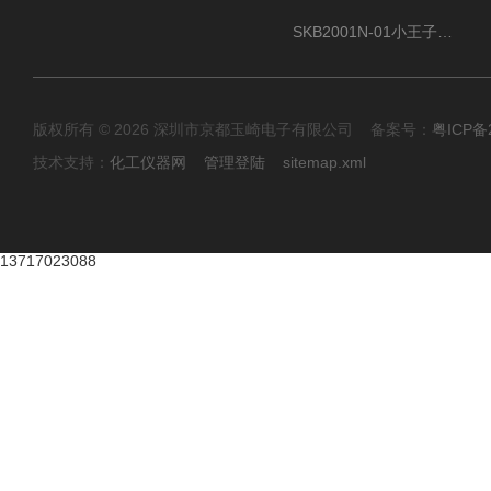
SKB2001N-01小王子SUN ENERGY紫外线臭氧清洗设备
版权所有 © 2026 深圳市京都玉崎电子有限公司 备案号：
粤ICP备
技术支持：
化工仪器网
管理登陆
sitemap.xml
13717023088