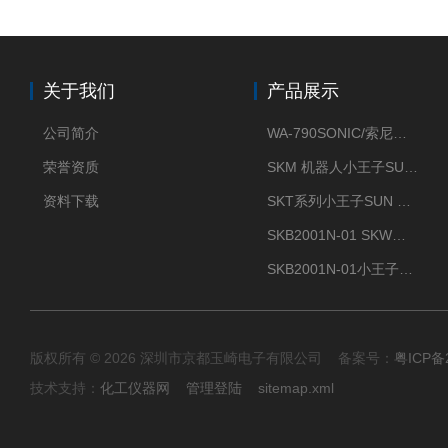
关于我们
产品展示
公司简介
WA-790SONIC/索尼克 WAM-100新型迷你风速仪
荣誉资质
SKM 机器人小王子SUN ENERGY紫外线臭氧清洗设备UV清洗
资料下载
SKT系列小王子SUN ENERGY紫外线臭氧清洗设备UV清洗
SKB2001N-01 SKW小王子SUN ENERGY紫外线臭氧清洗设备辐照器
SKB2001N-01小王子SUN ENERGY紫外线臭氧清洗设备
版权所有 © 2026 深圳市京都玉崎电子有限公司 备案号：
粤ICP备
技术支持：
化工仪器网
管理登陆
sitemap.xml