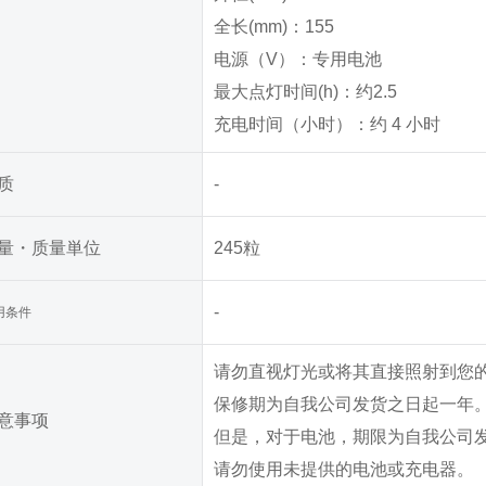
全长(mm)：155
电源（V）：专用电池
最大点灯时间(h)：约2.5
充电时间（小时）：约 4 小时
质
-
量・质量単位
245粒
-
用条件
请勿直视灯光或将其直接照射到您
保修期为自我公司发货之日起一年
意事项
但是，对于电池，期限为自我公司发
请勿使用未提供的电池或充电器。