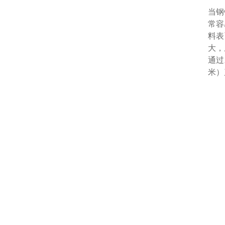
当钢
常容
料表
大，
通过
米）