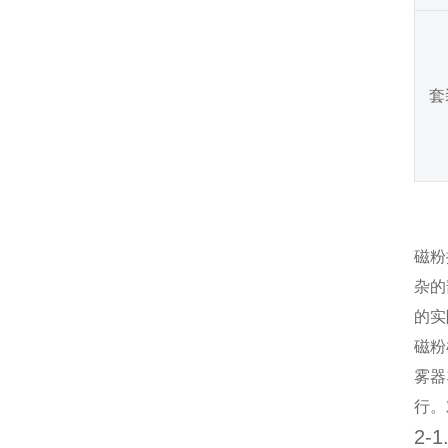
套
磁粉
杂的
的实
磁粉
雾器
行。
2-