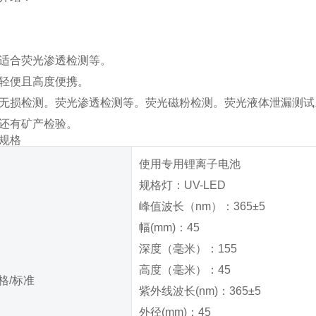
适合荧光渗透检测等。
轻便且高度便携。
无损检测。荧光渗透检测等。荧光磁粉检测。荧光液体泄漏测试
还有矿产检验。
规格
使用专用锂离子电池
规格灯：UV-LED
峰值波长（nm）：365±5
幅(mm)：45
深度（毫米）：155
高度（毫米）：45
格/标准
紫外线波长(nm)：365±5
外径(mm)：45