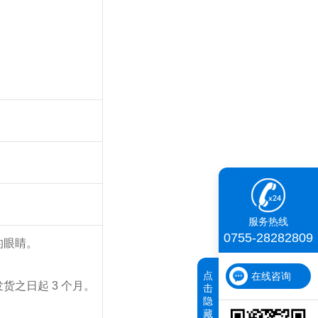
服务热线
0755-28282809
的眼睛。
。
点
在线咨询
货之日起 3 个月。
击
隐
藏