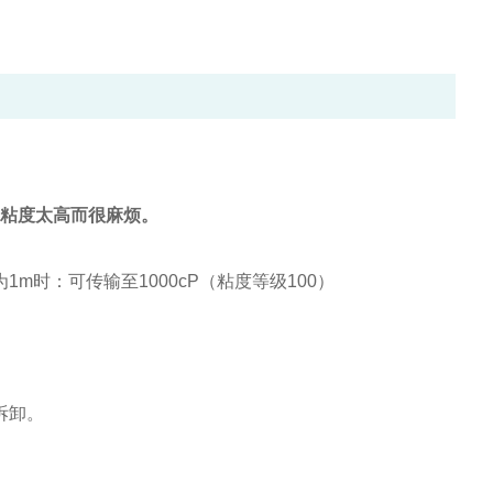
粘度太高而很麻烦。
1m时：可传输至1000cP（粘度等级100）
拆卸。