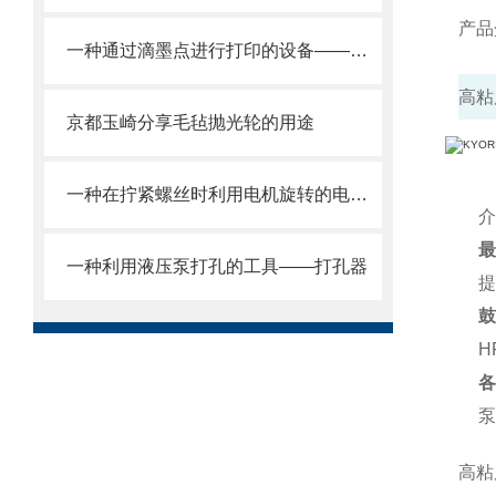
产品
一种通过滴墨点进行打印的设备——工业喷墨打印机
高粘
京都玉崎分享毛毡抛光轮的用途
一种在拧紧螺丝时利用电机旋转的电动工具
介
最
一种利用液压泵打孔的工具——打孔器
提
鼓
H
各
泵
高粘