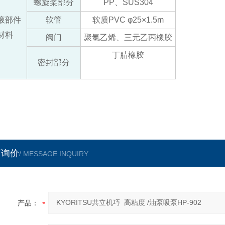
螺旋桨部分
PP、SUS304
液部件
软管
软质PVC φ25×1.5m
材料
阀门
聚氯乙烯、三元乙丙橡胶
丁腈橡胶
密封部分
言询价
/ MESSAGE INQUIRY
产品：