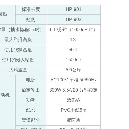
标准长度
HP-901
模型
短的
HP-902
水量（抽水扬程0m时）
11L/分钟（1000cP 时）
最大举升高度
1米
使用限制温度
50℃
使用的最大粘度
1500cP
大约重量
5.0公斤
电源
AC100V 单相 50/60Hz
额定输出
300W 5.5A 20 分钟额定
发动机
功耗
550VA
线长
PVC电线5m
管道部分
聚丙烯