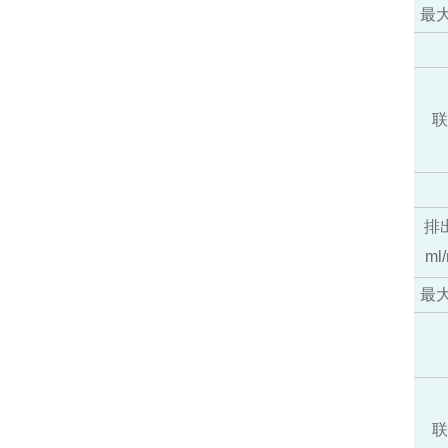
最
联
排
ml/
最
联