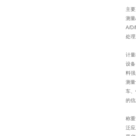
主要
测量
A/
处理
计量
设备
料强
测量
车、
的信
称重
泛应