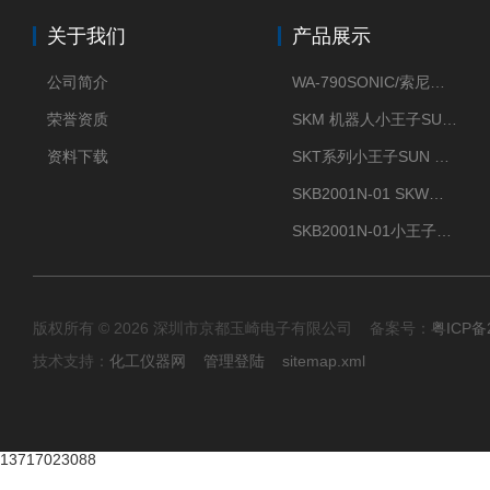
关于我们
产品展示
公司简介
WA-790SONIC/索尼克 WAM-100新型迷你风速仪
荣誉资质
SKM 机器人小王子SUN ENERGY紫外线臭氧清洗设备UV清洗
资料下载
SKT系列小王子SUN ENERGY紫外线臭氧清洗设备UV清洗
SKB2001N-01 SKW小王子SUN ENERGY紫外线臭氧清洗设备辐照器
SKB2001N-01小王子SUN ENERGY紫外线臭氧清洗设备
版权所有 © 2026 深圳市京都玉崎电子有限公司 备案号：
粤ICP备
技术支持：
化工仪器网
管理登陆
sitemap.xml
13717023088