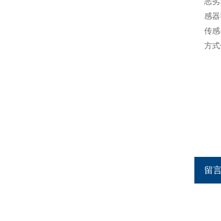
恶劣
感器
传感
方式
留