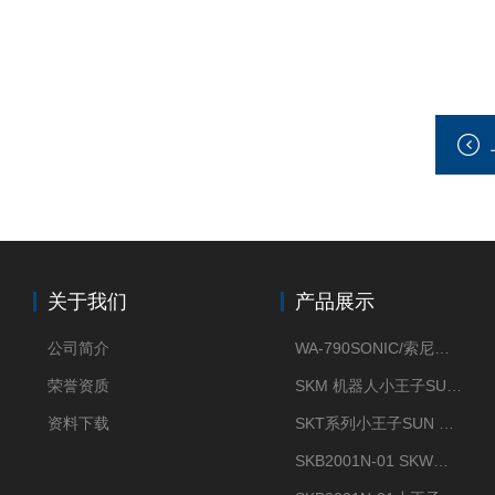
关于我们
产品展示
公司简介
WA-790SONIC/索尼克 WAM-100新型迷你风速仪
荣誉资质
SKM 机器人小王子SUN ENERGY紫外线臭氧清洗设备UV清洗
资料下载
SKT系列小王子SUN ENERGY紫外线臭氧清洗设备UV清洗
SKB2001N-01 SKW小王子SUN ENERGY紫外线臭氧清洗设备辐照器