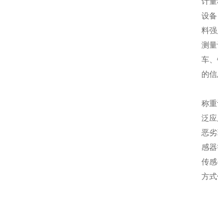
计量
设备
料强
测量
车、
的信
称重
泛应
恶劣
感器
传感
方式