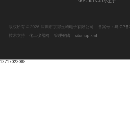
SKB2001N-01小王子SUN ENERGY紫外线臭氧清洗设备
版权所有 © 2026 深圳市京都玉崎电子有限公司 备案号：
粤ICP备
技术支持：
化工仪器网
管理登陆
sitemap.xml
13717023088