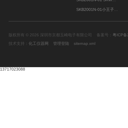
SKB2001N-01小王子SUN ENERGY紫外线臭氧清洗设备
版权所有 © 2026 深圳市京都玉崎电子有限公司 备案号：
粤ICP备
技术支持：
化工仪器网
管理登陆
sitemap.xml
13717023088