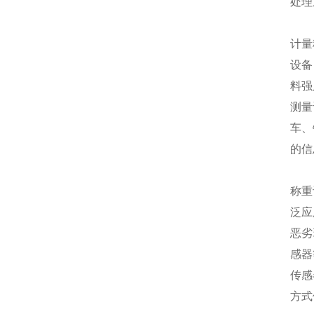
处理
计量
设备
料强
测量
车、
的信
称重
泛应
恶劣
感器
传感
方式