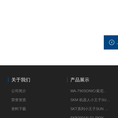
关于我们
产品展示
公司简介
WA-790SONIC/索尼克 WAM-100新型迷你风速仪
荣誉资质
SKM 机器人小王子SUN ENERGY紫外线臭氧清洗设备UV清洗
资料下载
SKT系列小王子SUN ENERGY紫外线臭氧清洗设备UV清洗
SKB2001N-01 SKW小王子SUN ENERGY紫外线臭氧清洗设备辐照器