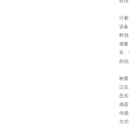
处理
计量
设备
料强
测量
车、
的信
称重
泛应
恶劣
感器
传感
方式