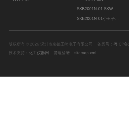
SKB2001N-01 SKW小王子SUN ENERGY紫外线臭氧清洗设备辐照器
SKB2001N-01小王子SUN ENERGY紫外线臭氧清洗设备
版权所有 © 2026 深圳市京都玉崎电子有限公司 备案号：
粤ICP备
技术支持：
化工仪器网
管理登陆
sitemap.xml