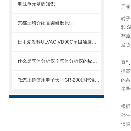
电源单元基础知识
产品
转子
京都玉崎介绍晶圆研磨原理
和 
荏原
日本爱发科ULVAC VD90C单级油旋片真空泵技术介绍
发货
什么是气体分析仪？气体分析仪的应用及原理
直到
提高
教您正确使用电子天平GR-200进行准确测量?
的泵
半导
根据
外生
便携