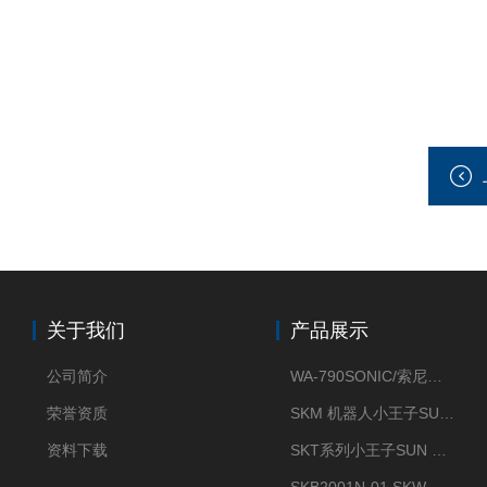
关于我们
产品展示
公司简介
WA-790SONIC/索尼克 WAM-100新型迷你风速仪
荣誉资质
SKM 机器人小王子SUN ENERGY紫外线臭氧清洗设备UV清洗
资料下载
SKT系列小王子SUN ENERGY紫外线臭氧清洗设备UV清洗