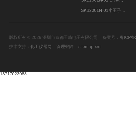
SKB2001N-01 SKW小王子SUN ENERGY紫外线臭氧清洗设备辐照器
SKB2001N-01小王子SUN ENERGY紫外线臭氧清洗设备
版权所有 © 2026 深圳市京都玉崎电子有限公司 备案号：
粤ICP备
技术支持：
化工仪器网
管理登陆
sitemap.xml
13717023088