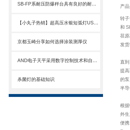
SB-FP系耐压防爆秤台具有良好的耐腐蚀性和耐磨损性
产品
转子
【小丸子热销】超高压水银短弧灯USH-3502DK
和 
荏原
京都玉崎分享如何选择涂装测厚仪
发货
AND电子天平采用数字控制技术和自动零位跟踪技术
直到
提高
杀菌灯的基础知识
的泵
半导
根据
外生
便携