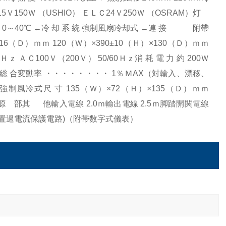
Ｗ （USHIO） ＥＬＣ24Ｖ250Ｗ （OSRAM）灯
境温度 0～40℃ ←冷 却 系 統 強制風扇冷却式 ←連 接 附帶
16（Ｄ）ｍｍ 120（Ｗ）×390±10（Ｈ）×130（Ｄ）ｍｍ
Ｈｚ ＡＣ100Ｖ（200Ｖ） 50/60Ｈｚ消 耗 電 力 約 200Ｗ
 ←総 合変動率 ・・・・・・・・ 1％ＭAX（対輸入、漂移、
強制風冷式尺 寸 135（Ｗ）×72（Ｈ）×135（Ｄ）ｍｍ
ｋｇ電源 部其 他輸入電線 2.0ｍ輸出電線 2.5ｍ脚踏開関電線
（内置過電流保護電路)（附帯数字式儀表）