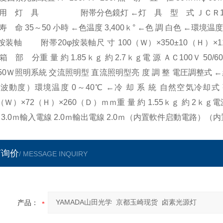
用 灯 具 附帯分色鏡灯 ←灯 具 型 式 ＪＣＲ15Ｖ150
寿 命 35～50 小時 ←色温度 3,400ｋ° ←色 調 白色 ←環
φ按装軸 附帯20φ按装軸尺 寸 100（Ｗ）×350±10（Ｈ）×1
 部 分重 量 約 1.85ｋｇ 約 2.7ｋｇ電 源 ＡＣ100Ｖ 50/60
350Ｗ照明系統 交流照明型 直流照明型亮 度 調 整 電圧調整式
波動度）環境温度 0～40℃ ←冷 却 系 統 自然空気冷却式 
5（Ｗ）×72（Ｈ）×260（Ｄ）ｍｍ重 量 約 1.55ｋｇ 約 2
 3.0ｍ輸入電線 2.0ｍ輸出電線 2.0ｍ（内置軟件启動電路）
言询价
/ MESSAGE INQUIRY
产品：