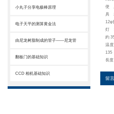
使 
小丸子分享电极棒原理
具 
12
电子天平的测算黄金法
灯 箱
約 
由尼龙树脂制成的管子——尼龙管
温度
13
翻板门的基础知识
長度
CCD 相机基础知识
留