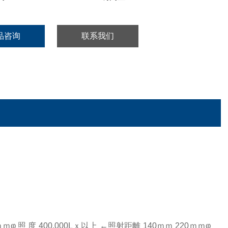
品咨询
联系我们
ｍφ 照 度 400,000Lｘ以上 ←照射距離 140ｍｍ 220ｍｍφ