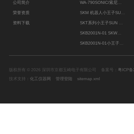
公司简介
WA-790SONIC/索尼克 WAM-100新型迷你风速仪
荣誉资质
SKM 机器人小王子SUN ENERGY紫外线臭氧清洗设备UV清洗
资料下载
SKT系列小王子SUN ENERGY紫外线臭氧清洗设备UV清洗
SKB2001N-01 SKW小王子SUN ENERGY紫外线臭氧清洗设备辐照器
SKB2001N-01小王子SUN ENERGY紫外线臭氧清洗设备
版权所有 © 2026 深圳市京都玉崎电子有限公司 备案号：
粤ICP备
技术支持：
化工仪器网
管理登陆
sitemap.xml