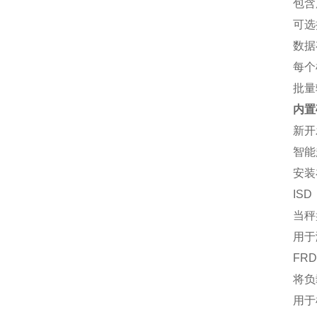
包含
可选
数据
每个样
批量输
内置砝
新开
智能
安装
IS
当秤
用于
FR
将负
用于