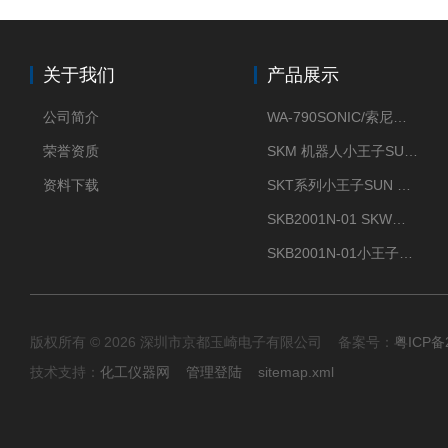
关于我们
产品展示
公司简介
WA-790SONIC/索尼克 WAM-100新型迷你风速仪
荣誉资质
SKM 机器人小王子SUN ENERGY紫外线臭氧清洗设备UV清洗
资料下载
SKT系列小王子SUN ENERGY紫外线臭氧清洗设备UV清洗
SKB2001N-01 SKW小王子SUN ENERGY紫外线臭氧清洗设备辐照器
SKB2001N-01小王子SUN ENERGY紫外线臭氧清洗设备
版权所有 © 2026 深圳市京都玉崎电子有限公司 备案号：
粤ICP备
技术支持：
化工仪器网
管理登陆
sitemap.xml