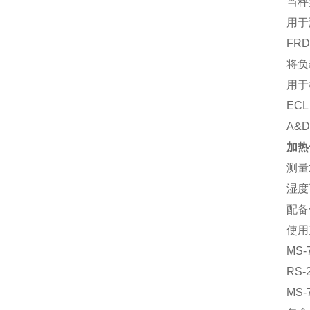
当秤
用于
FR
将负
用于
EC
A&
加热干
测量
湿度
配备
使用
MS-
RS
MS