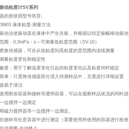
振动粘度计SV系列
器的形状因型号而异。
 Z8803 液体粘度-测量方法
振动法使振动器在液体中产生共振，并根据以恒定振幅移动振动
范围：0.3mPa・s～可测量低粘度范围（SV-10）
更换传感器，可在从低粘度到高粘度的宽范围内连续测量
测量粘度变化和稳定性
敏度：用于了解温度变化引起的粘度变化以及粘度何时稳定
简单：只需将传感器部分浸入待测样品中，无需进行详细设置
器易于清洁
使用附加容器和烧杯等透明容器，可以在观察样品状况的同时进
一边搅拌一边测定
用磁力搅拌器等一边搅拌一边测定。
在烧杯等任意容器中进行测定（需要使用所使用的容器进行校准
自动测量-自动终止