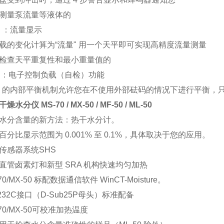
测量泵流量等液体的
D ：流量显示
载的变化计算为“流量" 用一个天平即可实现高精度流量测量
检查天平重复性和最小重量值的
L ：电子控制负载（自检）功能
D 的内部平衡机制允许您在不使用外部砝码的情况下进行平衡，只
燥水分仪 MS-70 / MX-50 / MF-50 / ML-50
水分含量的新方法：热干水分计。
百分比显示范围为 0.001% 至 0.1%，具体取决于您的应用。
传感器系统SHS
直管卤素灯和新型 SRA 机构快速均匀加热
70/MX-50 标配数据通信软件 WinCT-Moisture。
-232C接口（D-Sub25P母头）标准配备
-70/MX-50可校准加热温度