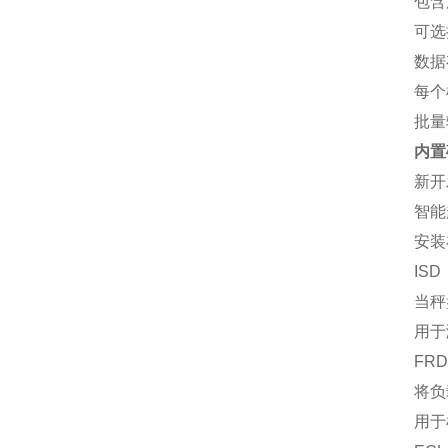
包含
可选
数据
每个样
批量输
内置砝
新开
智能
安装
IS
当秤
用于
FR
将负
用于