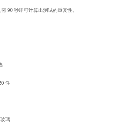
需 90 秒即可计算出测试的重复性。
备
0 件
挡风玻璃