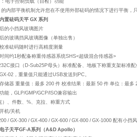
L ：电子控制负载（自检）功能
D 的内部平衡机制允许您在不使用外部砝码的情况下进行平衡，只
内置砝码天平 GX 系列
后的小挡风玻璃图片
后的玻璃挡风玻璃图像（单独出售）
校准砝码随时进行高精度测量
时间约1秒配备称重传感器系统SHS<超级混合传感器>
-232C接口（D-Sub25P母头）标准配备、地板下称重支架标准配
GX-02，重量值只能通过USB发送到PC。
存储器 重量值：最多 200 件 校准结果：最新 50 件 单位：最多 2
功能，GLP/GMP/GCP/ISO兼容输出
克）、件数、%、克拉、称重方式
开机/关机
200 / GX-300 / GX-400 / GX-600 / GX-800 / GX-1000 配有小
电子天平GF-A系列（A&D Apollo）