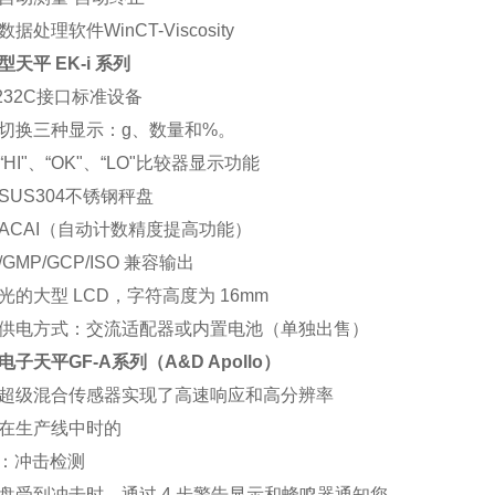
据处理软件WinCT-Viscosity
型天平 EK-i 系列
-232C接口标准设备
切换三种显示：g、数量和%。
“HI"、“OK"、“LO"比较器显示功能
SUS304不锈钢秤盘
ACAI（自动计数精度提高功能）
/GMP/GCP/ISO 兼容输出
光的大型 LCD，字符高度为 16mm
供电方式：交流适配器或内置电池（单独出售）
电子天平GF-A系列（A&D Apollo）
超级混合传感器实现了高速响应和高分辨率
在生产线中时的
D ：冲击检测
盘受到冲击时，通过 4 步警告显示和蜂鸣器通知您