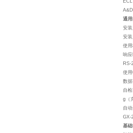
EC
A&
通用
安装
安装
使用
响应
RS
使用
数据
自检
g（
自动
GX-
基础