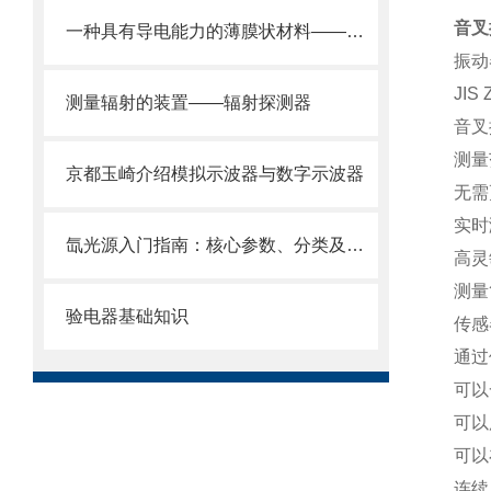
音叉
一种具有导电能力的薄膜状材料——导电膜
振动
JIS
测量辐射的装置——辐射探测器
音叉
测量
京都玉崎介绍模拟示波器与数字示波器
无需
实时
氙光源入门指南：核心参数、分类及工业场景适配基础
高灵
测量
验电器基础知识
传感
通过
可以
可以
可以
连续