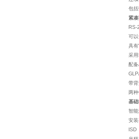
包括数
紧凑
RS
可以
具有
采用
配备
GLP
带背
两种
基础
智能
安装
IS
当秤