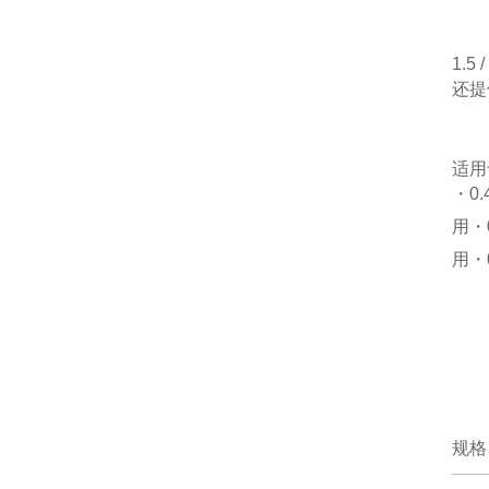
1.5
还提
适用
・0.
用・
用・
规格