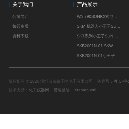
关于我们
产品展示
公司简介
WA-790SONIC/索尼克 WAM-100新型迷你风速仪
荣誉资质
SKM 机器人小王子SUN ENERGY紫外线臭氧清洗设备UV清洗
资料下载
SKT系列小王子SUN ENERGY紫外线臭氧清洗设备UV清洗
SKB2001N-01 SKW小王子SUN ENERGY紫外线臭氧清洗设备辐照器
SKB2001N-01小王子SUN ENERGY紫外线臭氧清洗设备
版权所有 © 2026 深圳市京都玉崎电子有限公司 备案号：
粤ICP备
技术支持：
化工仪器网
管理登陆
sitemap.xml