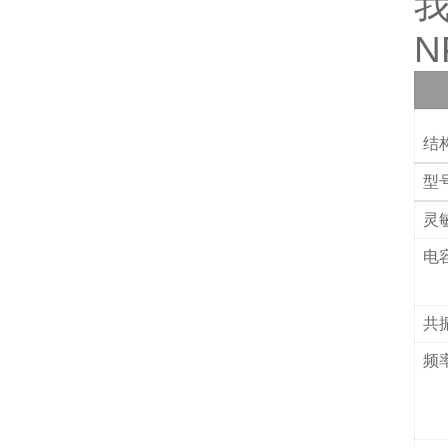
N
结
型
灵
电
共
频