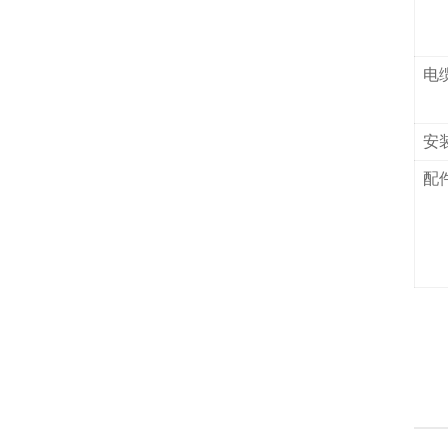
电
安
配