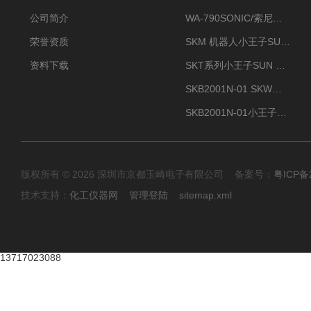
公司简介
WA-790SONIC/索尼克 WAM-100新型迷你风速仪
荣誉资质
SKM 机器人小王子SUN ENERGY紫外线臭氧清洗设备UV清洗
资料下载
SKT系列小王子SUN ENERGY紫外线臭氧清洗设备UV清洗
SKB2001N-01 SKW小王子SUN ENERGY紫外线臭氧清洗设备辐照器
SKB2001N-01小王子SUN ENERGY紫外线臭氧清洗设备
版权所有 © 2026 深圳市京都玉崎电子有限公司 备案号：
粤ICP备
技术支持：
化工仪器网
管理登陆
sitemap.xml
13717023088