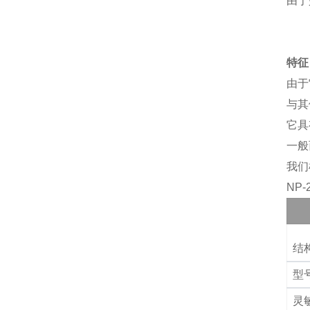
由于
特征
由于
与其
它具
一般
我们
NP
结
型
灵