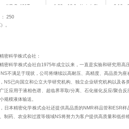
NP-D-461T
1.80～18.0ml/min(×2)
2.16～2
： 250
NP-D-462T
1.08～10.8ml/min(×2)
1.30～1
）
。
NP-D-463T
0.65～6.5ml/min(×2)
0.78～7
NP-D-701T
4.17～41.7ml/min(×2)
5.00～5
精密科学株式会社：
NP-D-702T
2.50～25.0ml/min(×2)
3.00～3
精密科学株式会社自1975年成立以来，一直是实验和研究用高
。
NS
不满足于现状，公司将继续以高耐压、高精度、高品质为座
NP-D-703T
1.50～15.0ml/min(×2)
1.80～1
，
NS
已向国立和公立大学研究机构、独立企业研究机构以及各类私营
NP-D-1001T
8.5～85ml/min(×2)
10.2～1
广泛应用于液相色谱、超临界萃取/分离、石化催化反应/聚合
小规模液体输送。
NP-D-1002T
5.0～51ml/min(×2)
6.1～6
，日本精密化学株式会社还提供高品质的NMR样品管和ESR
NP-D-1003T
3.0～30ml/min(×2)
3.7～3
、制药、农业和过渡等领域
NS
将努力为客户提供高质量和低价