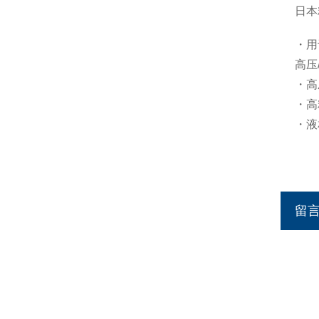
日本
・用
高压
・高
・高
・液
留