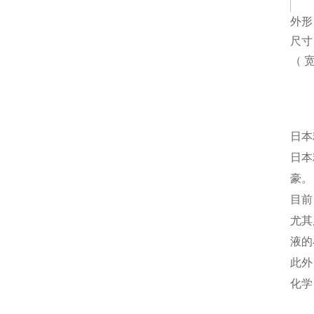
外形
尺寸 
（
宽
日本
日本
豪
目前
尤其
液的
此外
化学