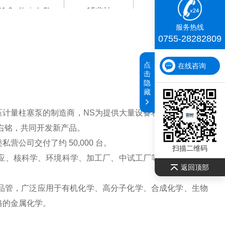
1.6ml/min(×2)
15兆帕
服务热线
3.0ml/min(×2)
15兆帕
0755-28282809
.8ml/min(×2)
15兆帕
点
在线咨询
击
0.0ml/min(×2)
8兆帕
隐
藏
0.0ml/min(×2)
8兆帕
压计量柱塞泵的制造商，NS为提供大量设备和协助而感到自
右铭，共同开发新产品。
8.0ml/min(×2)
8兆帕
公司交付了约 50,000 台。
扫描二维码
02ml/min(×2)
3兆帕
反应、核科学、环境科学、加工厂、中试工厂等，以及化学溶
返回顶部
1ml/min(×2)
3兆帕
样品管，广泛应用于有机化学、高分子化学、合成化学、生物
7ml/min(×2)
3兆帕
格的金属化学。