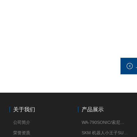
关于我们
产品展示
公司简介
WA-790SONIC/索尼克 WAM-100新型迷你风速仪
荣誉资质
SKM 机器人小王子SUN ENERGY紫外线臭氧清洗设备UV清洗