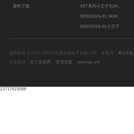
资料下载
SKT系列小王子SUN ENERGY紫外线臭氧清洗设备UV清洗
SKB2001N-01 SKW小王子SUN ENERGY紫外线臭氧清洗设备辐照器
SKB2001N-01小王子SUN ENERGY紫外线臭氧清洗设备
版权所有 © 2026 深圳市京都玉崎电子有限公司 备案号：
粤ICP备
技术支持：
化工仪器网
管理登陆
sitemap.xml
13717023088