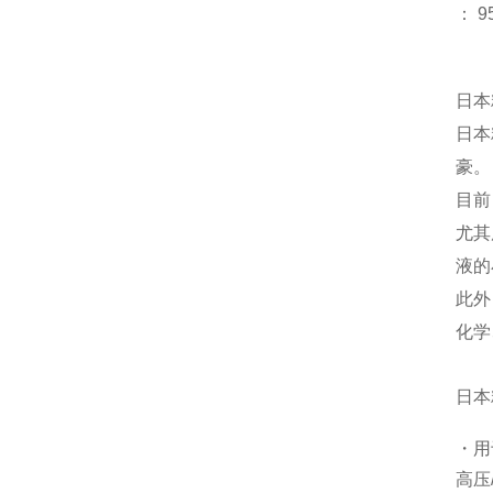
：
9
日本
日本
豪
目前
尤其
液的
此外
化学
日本
・用
高压