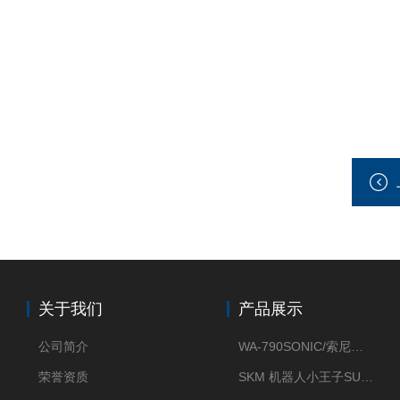
关于我们
产品展示
公司简介
WA-790SONIC/索尼克 WAM-100新型迷你风速仪
荣誉资质
SKM 机器人小王子SUN ENERGY紫外线臭氧清洗设备UV清洗