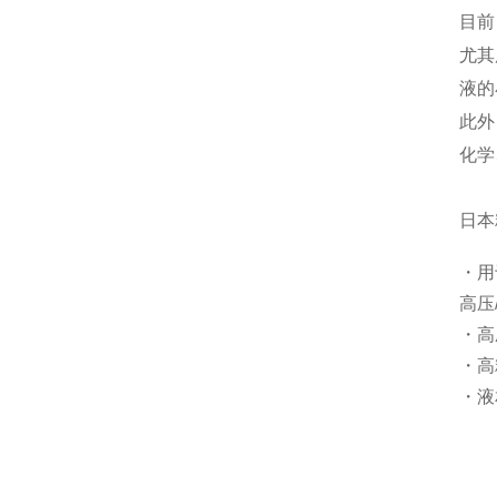
目前
尤其
液的
此外
化学
日本
・用
高压
・高
・高
・液