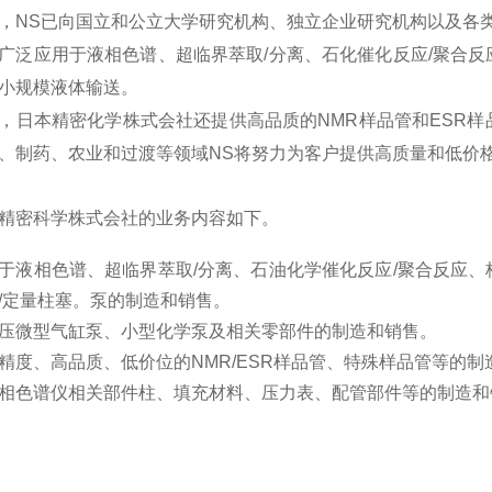
NP-D-461
1.80～18.0ml/min(×2)
2.16
，
NS
已向国立和公立大学研究机构、独立企业研究机构以及各类私营
广泛应用于液相色谱、超临界萃取/分离、石化催化反应/聚合
NP-D-462
1.08～10.8ml/min(×2)
1.30
小规模液体输送。
NP-D-463
0.65～6.5ml/min(×2)
0.78
，日本精密化学株式会社还提供高品质的NMR样品管和ESR
、制药、农业和过渡等领域
NS
将努力为客户提供高质量和低价
NP-D-701
4.17～41.7ml/min(×2)
5.00
NP-D-702
2.50～25.0ml/min(×2)
3.00
精密科学株式会社的业务内容如下。
NP-D-703
1.50～15.0ml/min(×2)
1.80
于液相色谱、超临界萃取/分离、石油化学催化反应/聚合反应
/定量柱塞。泵的制造和销售。
NP-D-1001
8.5～85ml/min(×2)
10.2
压微型气缸泵、小型化学泵及相关零部件的制造和销售。
精度、高品质、低价位的NMR/ESR样品管、特殊样品管等的制
NP-D-1002
5.1～51ml/min(×2)
6.1
相色谱仪相关部件柱、填充材料、压力表、配管部件等的制造和
NP-D-1003
3.06～30.6ml/min(×2)
3.67
NP-D-1401
16.7～167ml/min(×2)
20.0