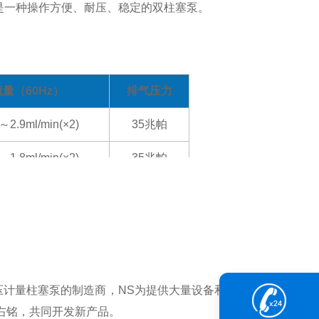
是一种操作方便、耐压、稳定的双柱塞泵。
流量（60Hz）
排气
压力
～2.9ml/min(×2)
35兆帕
～1.8ml/min(×2)
35兆帕
～1.1ml/min(×2)
35兆帕
～10.4ml/min(×2)
60兆帕
～6.3ml/min(×2)
60兆帕
压计量柱塞泵的制造商，NS为提供大量设备和协助而感到自
～3.8ml/min(×2)
60兆帕
右铭，共同开发新产品。