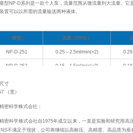
塞型NP-D系列是一款个人泵，流量范围从微流量到大流量。它
装置可以以所需的流量输送两种液体。
模型
流量（50Hz）
NP-D-251
0.25～2.5ml/min(×2)
0.29
NP-D-252
0.15～1.5ml/min(×2)
0.18
NP-D-253
0.09～0.9ml/min(×2)
0.11
尺寸
57
（宽）
NP-D-321
0.87～8.7ml/min(×2)
1.04
精密科学株式会社：
NP-D-322
0.52～5.2ml/min(×2)
0.63
精密科学株式会社自1975年成立以来，一直是实验和研究用高
NP-D-323
0.31～3.1ml/min(×2)
0.38
。
NS
不满足于现状，公司将继续以高耐压、高精度、高品质为座