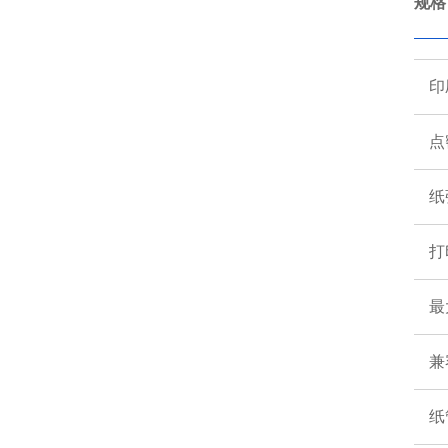
规格
印
点
纸
打
最
兼
纸