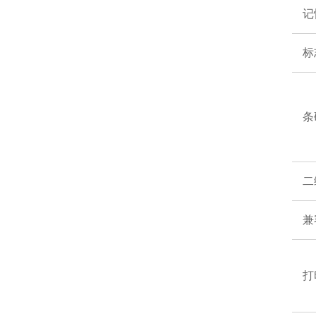
记
标
条
二
兼
打