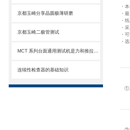
・本
京都玉崎分享晶圆极薄研磨
・最
・纸
・采
京都玉崎二极管测试
・可
・选
MCT 系列台面通用测试机是力和推拉计的替代方案
连续性检查器的基础知识
①
②