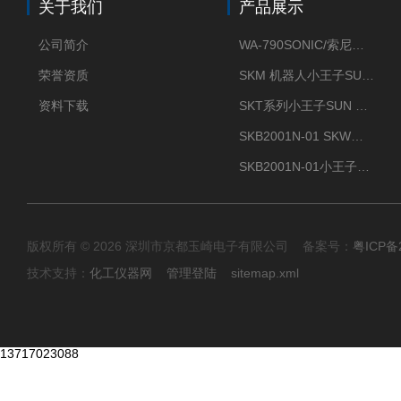
关于我们
产品展示
公司简介
WA-790SONIC/索尼克 WAM-100新型迷你风速仪
荣誉资质
SKM 机器人小王子SUN ENERGY紫外线臭氧清洗设备UV清洗
资料下载
SKT系列小王子SUN ENERGY紫外线臭氧清洗设备UV清洗
SKB2001N-01 SKW小王子SUN ENERGY紫外线臭氧清洗设备辐照器
SKB2001N-01小王子SUN ENERGY紫外线臭氧清洗设备
版权所有 © 2026 深圳市京都玉崎电子有限公司 备案号：
粤ICP备
技术支持：
化工仪器网
管理登陆
sitemap.xml
13717023088