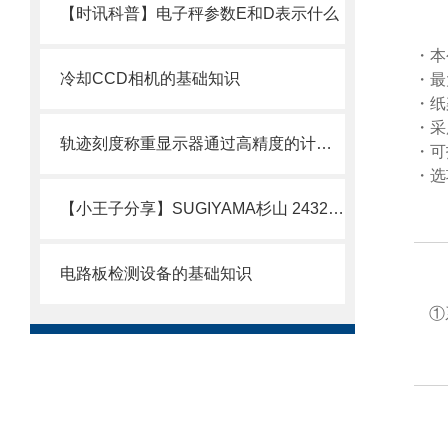
【时讯科普】电子秤参数E和D表示什么
・本
冷却CCD相机的基础知识
・最
・纸
・采
轨迹刻度称重显示器通过高精度的计量和直观的轨迹刻度显示
・可
・选
【小王子分享】SUGIYAMA杉山 243297-05黄色 传感器连接线 简介
电路板检测设备的基础知识
①