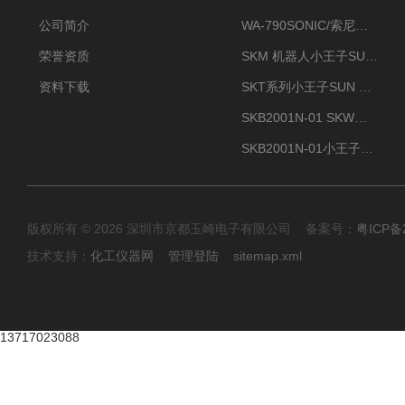
公司简介
WA-790SONIC/索尼克 WAM-100新型迷你风速仪
荣誉资质
SKM 机器人小王子SUN ENERGY紫外线臭氧清洗设备UV清洗
资料下载
SKT系列小王子SUN ENERGY紫外线臭氧清洗设备UV清洗
SKB2001N-01 SKW小王子SUN ENERGY紫外线臭氧清洗设备辐照器
SKB2001N-01小王子SUN ENERGY紫外线臭氧清洗设备
版权所有 © 2026 深圳市京都玉崎电子有限公司 备案号：
粤ICP备
技术支持：
化工仪器网
管理登陆
sitemap.xml
13717023088