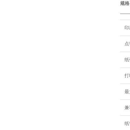
规格
印
点
纸
打
最
兼
纸