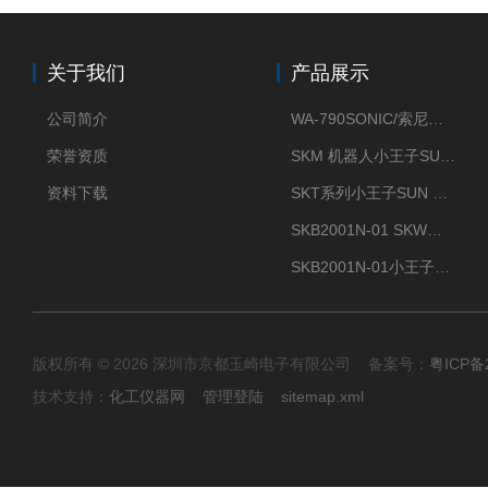
关于我们
产品展示
公司简介
WA-790SONIC/索尼克 WAM-100新型迷你风速仪
荣誉资质
SKM 机器人小王子SUN ENERGY紫外线臭氧清洗设备UV清洗
资料下载
SKT系列小王子SUN ENERGY紫外线臭氧清洗设备UV清洗
SKB2001N-01 SKW小王子SUN ENERGY紫外线臭氧清洗设备辐照器
SKB2001N-01小王子SUN ENERGY紫外线臭氧清洗设备
版权所有 © 2026 深圳市京都玉崎电子有限公司 备案号：
粤ICP备
技术支持：
化工仪器网
管理登陆
sitemap.xml