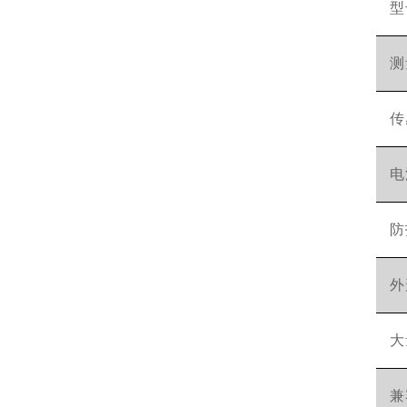
型
测
传
电
防
外
大
兼