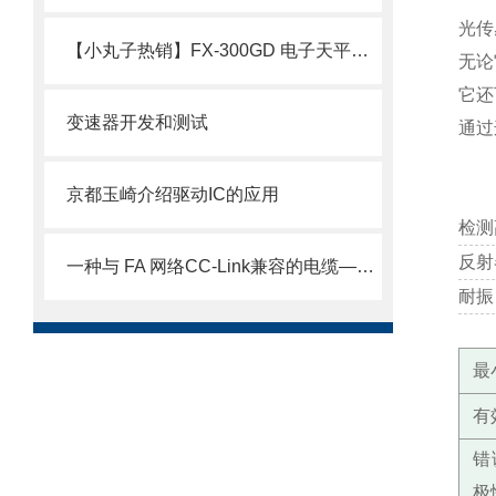
光传
【小丸子热销】FX-300GD 电子天平，日本原装
无论
它还
变速器开发和测试
通过
京都玉崎介绍驱动IC的应用
检测
反射
一种与 FA 网络CC-Link兼容的电缆——CC-LINK电缆
耐振
最
有
错
极