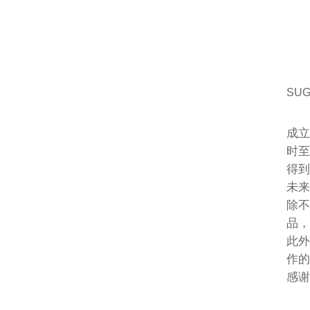
SU
成立
时
得到
未
除
品，
此
作的
感谢