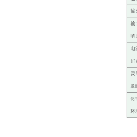
输
输
响
电
消
灵
重
使
环