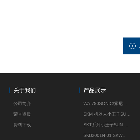
关于我们
产品展示
公司简介
WA-790SONIC/索尼克 WAM-100新型迷你风速仪
荣誉资质
SKM 机器人小王子SUN ENERGY紫外线臭氧清洗设备UV清洗
资料下载
SKT系列小王子SUN ENERGY紫外线臭氧清洗设备UV清洗
SKB2001N-01 SKW小王子SUN ENERGY紫外线臭氧清洗设备辐照器