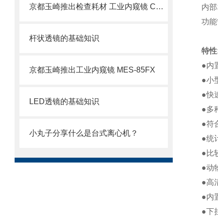
京都玉崎推出检查耗材 工业内窥镜 CES-80S
内部
功能
杆状透镜的基础知识
特性
●内
京都玉崎推出工业内窥镜 MES-85FX
●小
●快
LED透镜的基础知识
●多
●符
小丸子分享什么是台式离心机？
●统
●比
●动
●高
●内
●下