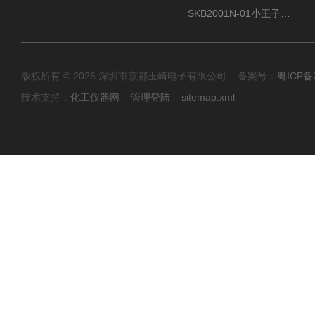
SKB2001N-01小王子SUN ENERGY紫外线臭氧清洗设备
版权所有 © 2026 深圳市京都玉崎电子有限公司 备案号：
粤ICP备
技术支持：
化工仪器网
管理登陆
sitemap.xml