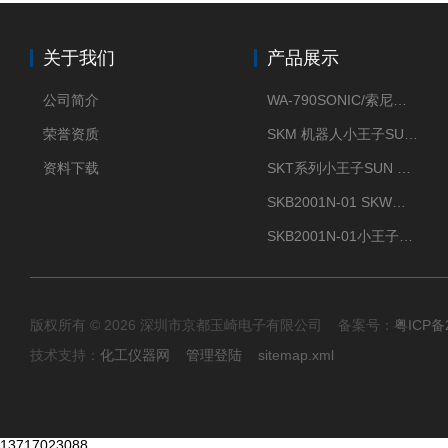
关于我们
产品展示
公司简介
WA-790SONIC/索尼克 WAM-100新型迷你风速仪
荣誉资质
SKM 机器人小王子SUN ENERGY紫外线臭氧清洗设备UV清洗
资料下载
SKT系列小王子SUN ENERGY紫外线臭氧清洗设备UV清洗
SKB2001N-01 SKW小王子SUN ENERGY紫外线臭氧清洗设备辐照器
SKB2001N-01小王子SUN ENERGY紫外线臭氧清洗设备
版权所有 © 2026 深圳市京都玉崎电子有限公司 备案号：
粤ICP备
技术支持：
化工仪器网
管理登陆
sitemap.xml
13717023088