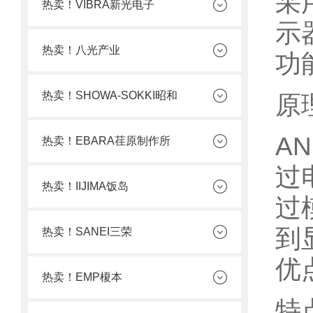
采
热卖！VIBRA新光电子
示
热卖！八光产业
功
热卖！SHOWA-SOKKI昭和
原理
A
热卖！EBARA荏原制作所
过
热卖！IIJIMA饭岛
过
到
热卖！SANEI三荣
优
热卖！EMP榎本
特