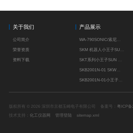
关于我们
产品展示
公司简介
WA-790SONIC/索尼克 WAM-100新型迷你风速仪
荣誉资质
SKM 机器人小王子SUN ENERGY紫外线臭氧清洗设备UV清洗
资料下载
SKT系列小王子SUN ENERGY紫外线臭氧清洗设备UV清洗
SKB2001N-01 SKW小王子SUN ENERGY紫外线臭氧清洗设备辐照器
SKB2001N-01小王子SUN ENERGY紫外线臭氧清洗设备
版权所有 © 2026 深圳市京都玉崎电子有限公司 备案号：
粤ICP备
技术支持：
化工仪器网
管理登陆
sitemap.xml