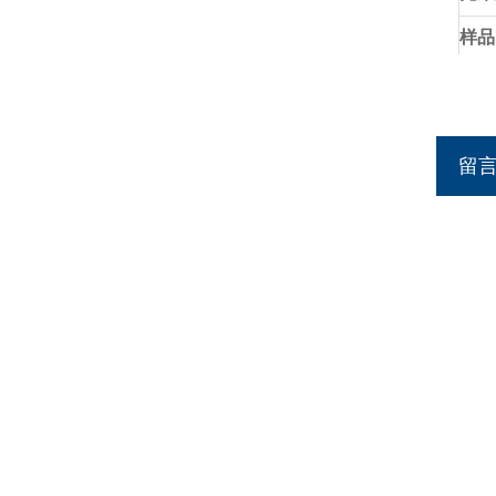
样品
重量
频率
留
输入
安全
配件
选项