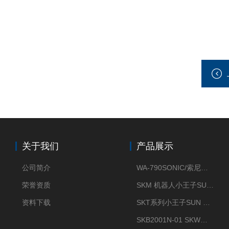
关于我们
产品展示
公司简介
WA-790SONIC/索尼克 WAM-100新型迷你风速仪
荣誉资质
SKM 机器人小王子SUN ENERGY紫外线臭氧清洗设备UV清洗
资料下载
SKT系列小王子SUN ENERGY紫外线臭氧清洗设备UV清洗
SKB2001N-01 SKW小王子SUN ENERGY紫外线臭氧清洗设备辐照器