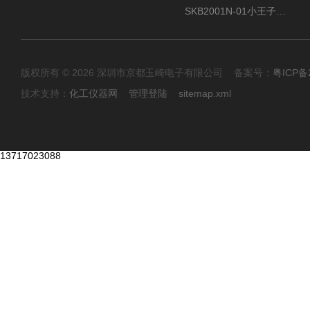
SKB2001N-01小王子SUN ENERGY紫外线臭氧清洗设备
版权所有 © 2026 深圳市京都玉崎电子有限公司 备案号：
粤ICP备
技术支持：
化工仪器网
管理登陆
sitemap.xml
13717023088