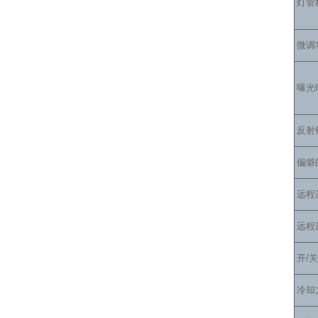
灯管
微调
曝光
反射
偏僻
远程
远程
开/
冷却