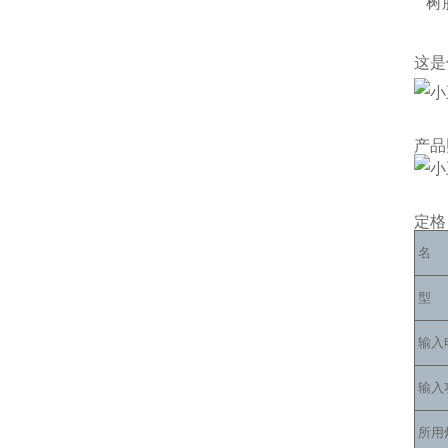
树
这是
产品
定格
名
型
输入
输入
所用