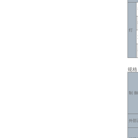
灯
规格
制 御
外部