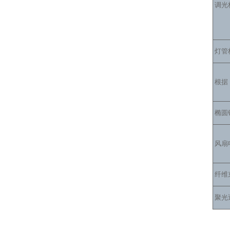
调光
灯管
根据
椭圆
风扇
纤维
聚光