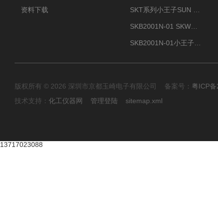
资料下载
SKT系列小王子SUN ENERGY紫外线臭氧清洗设备UV清洗
SKB2001N-01 SKW小王子SUN ENERGY紫外线臭氧清洗设备辐照器
SKB2001N-01小王子SUN ENERGY紫外线臭氧清洗设备
版权所有 © 2026 深圳市京都玉崎电子有限公司 备案号：
粤ICP备
技术支持：
化工仪器网
管理登陆
sitemap.xml
13717023088