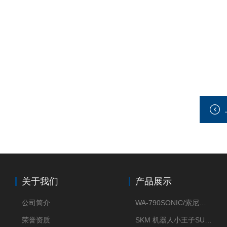
关于我们
产品展示
公司简介
WA-790SONIC/索尼克 WAM-100新型迷你风速仪
荣誉资质
SKM 机器人小王子SUN ENERGY紫外线臭氧清洗设备UV清洗