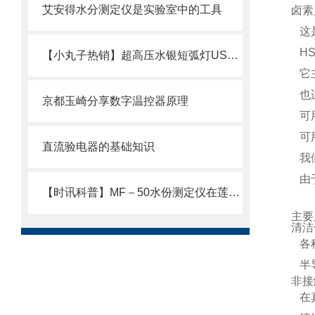
艾安得水分测定仪是实验室中的工具
卤素
这
H
【小丸子热销】超高压水银短弧灯USH-3502DK
它
也
京都玉崎分享数字温控器原理
可
可
直流验电器的基础知识
我
由
【时讯科普】MF－50水份测定仪在莲蓉馅料水份测定上的运用
主要
清洁
各
半
非接
在