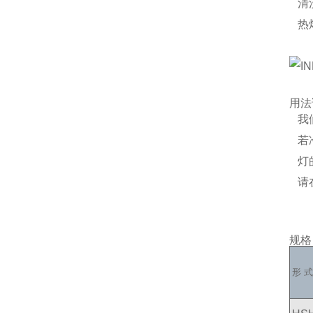
清
热
用法
我
若
灯
请
规格
形 式