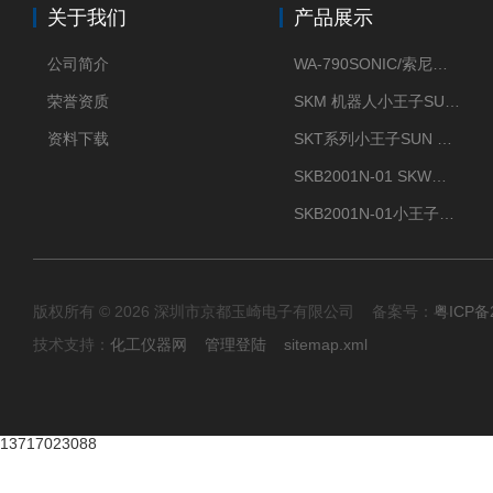
关于我们
产品展示
公司简介
WA-790SONIC/索尼克 WAM-100新型迷你风速仪
荣誉资质
SKM 机器人小王子SUN ENERGY紫外线臭氧清洗设备UV清洗
资料下载
SKT系列小王子SUN ENERGY紫外线臭氧清洗设备UV清洗
SKB2001N-01 SKW小王子SUN ENERGY紫外线臭氧清洗设备辐照器
SKB2001N-01小王子SUN ENERGY紫外线臭氧清洗设备
版权所有 © 2026 深圳市京都玉崎电子有限公司 备案号：
粤ICP备
技术支持：
化工仪器网
管理登陆
sitemap.xml
13717023088