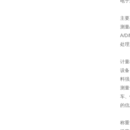
电子
主要
测量
A/
处理
计量
设备
料强
测量
车、
的信
称重