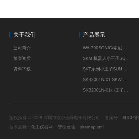
关于我们
产品展示
公司简介
WA-790SONIC/索尼克 WAM-100新型迷你风速仪
荣誉资质
SKM 机器人小王子SUN ENERGY紫外线臭氧清洗设备UV清洗
资料下载
SKT系列小王子SUN ENERGY紫外线臭氧清洗设备UV清洗
SKB2001N-01 SKW小王子SUN ENERGY紫外线臭氧清洗设备辐照器
SKB2001N-01小王子SUN ENERGY紫外线臭氧清洗设备
版权所有 © 2026 深圳市京都玉崎电子有限公司 备案号：
粤ICP备
技术支持：
化工仪器网
管理登陆
sitemap.xml