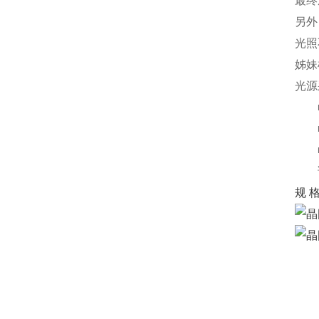
最终
另外
光照
姊妹机
光源
■ 
■ 
■ 
请
规 格