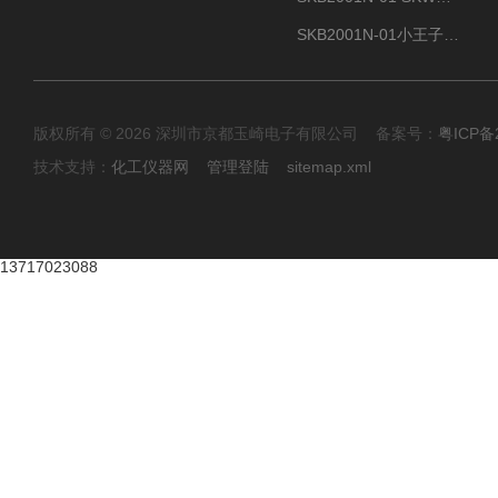
SKB2001N-01小王子SUN ENERGY紫外线臭氧清洗设备
版权所有 © 2026 深圳市京都玉崎电子有限公司 备案号：
粤ICP备
技术支持：
化工仪器网
管理登陆
sitemap.xml
13717023088