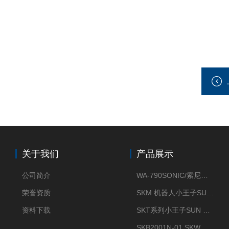
关于我们
产品展示
公司简介
WA-790SONIC/索尼克 WAM-100新型迷你风速仪
荣誉资质
SKM 机器人小王子SUN ENERGY紫外线臭氧清洗设备UV清洗
资料下载
SKT系列小王子SUN ENERGY紫外线臭氧清洗设备UV清洗
SKB2001N-01 SKW小王子SUN ENERGY紫外线臭氧清洗设备辐照器