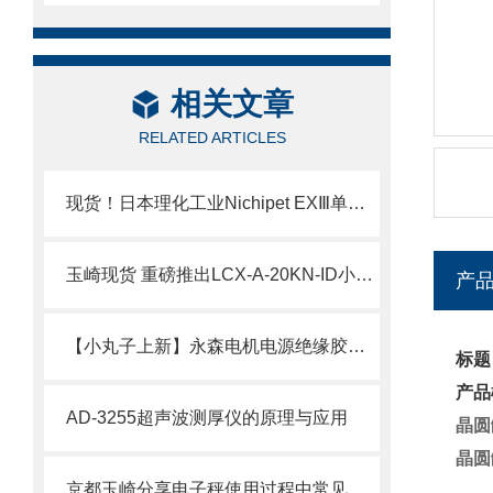
相关文章
RELATED ARTICLES
现货！日本理化工业Nichipet EXⅢ单道可调移液器技术介绍
玉崎现货 重磅推出LCX-A-20KN-ID小型压缩式载荷传感器
产
【小丸子上新】永森电机电源绝缘胶套50AMP现货
标题
产品
AD-3255超声波测厚仪的原理与应用
晶圆
晶圆
京都玉崎分享电子秤使用过程中常见问题解决方法