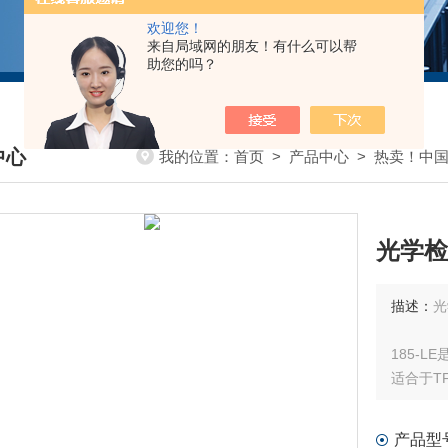
欢迎您！
来自局域网的朋友！有什么可以帮
助您的吗？
中心
我的位置：
首页
>
产品中心
>
热卖！中
DUCTS CENTER
光学检
描述：
光
185-
适合于T
高照度照
等为目的
产品型