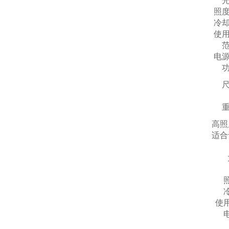
照
冷
使
电
高照
适合
使