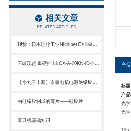
相关文章
RELATED ARTICLES
现货！日本理化工业Nichipet EXⅢ单道可调移液器技术介绍
玉崎现货 重磅推出LCX-A-20KN-ID小型压缩式载荷传感器
产
【小丸子上新】永森电机电源绝缘胶套50AMP现货
标题
产品
由硅橡胶制成的薄片——硅胶片
光学
光学
直升机基础知识
18