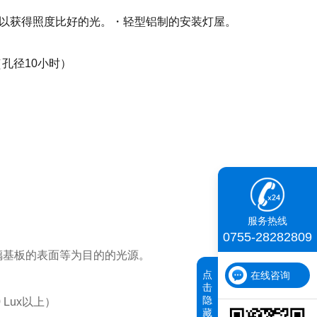
以获得照度比好的光。・轻型铝制的安装灯屋。
（孔径10小时）
服务热线
0755-28282809
、玻璃基板的表面等为目的的光源。
点
在线咨询
击
隐
0 Lux以上）
藏