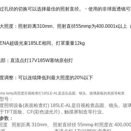
过孔径的切换可以选择最佳的照射直径。・使用的非球面透镜可
大照度：照射距离310mm、照射直径55mmp为400.0001x以上
SENA超级光束185LE相同。灯罩重量12kg
光部：直流点灯17V185W塞纳原创灯
度调整：可以连续降低到最大照度的20%以下
ena lamp高照度目视检查灯185LE-AL是适合晶圆、镜头、玻璃基板的表面等检查
型号：
度照明设备
(表面检查灯) 185LE-AL是目视检查晶圆、镜头
于
TFT面板、CF(彩色滤光片)，触摸屏制造等行业。
参数：
照度
照射距离
310mm、 照射直径径 55mmφ 时照度在 400,00