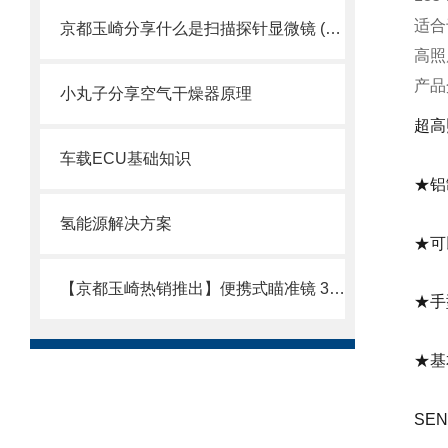
适合
京都玉崎分享什么是扫描探针显微镜 (SPM)？
高照
产品
小丸子分享空气干燥器原理
超高
车载ECU基础知识
★铝
氢能源解决方案
★可
【京都玉崎热销推出】便携式瞄准镜 3.9φ
★手
★基
SEN