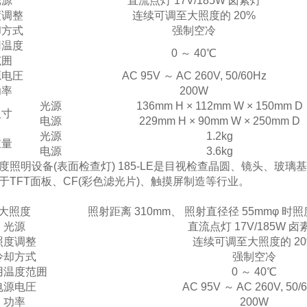
光源
直流点灯
17V/185W 卤素灯
度调整
连续可调至大照度的
20%
却方式
强制空冷
用温度
0 ～ 40℃
范囲
源电圧
AC 95V ～ AC 260V, 50/60Hz
功率
2
0
0W
光源
136mm H × 112mm W × 150mm D
尺寸
电源
229mm H × 90mm W × 250mm D
光源
1.2kg
重量
电源
3.6kg
度照明设备
(表面检查灯) 185-LE是目视检查晶圆、镜头、玻
于
TFT面板、CF(彩色滤光片)、触摸屏制造等行业。
大照度
照射距离
310mm、 照射直径径 55mmφ 时照度在
光源
直流点灯
17V/185W 卤
照度调整
连续可调至大照度的
2
冷却方式
强制空冷
用温度范囲
0 ～ 40℃
电源电圧
AC 95V ～ AC 260V, 50/
功率
2
0
0W