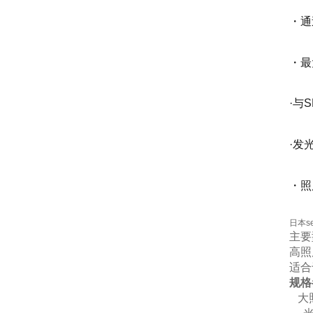
・通
・最
·与
·发
・照
日本s
主要
高照
适合
规格
大