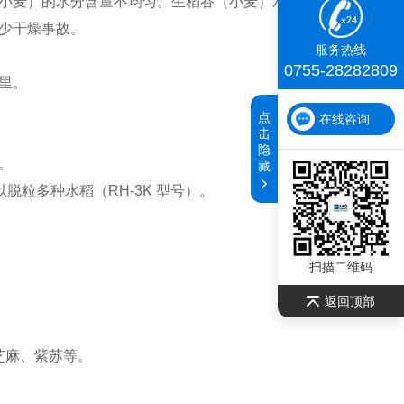
小麦）的水分含量不均匀。生稻谷（小麦）水分含量较高，
少干燥事故。
服务热线
0755-28282809
里。
点
在线咨询
击
隐
。
藏
脱粒多种水稻（RH-3K 型号）。
扫描二维码
返回顶部
芝麻、紫苏等。