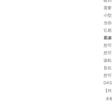
收到
需要
小型
当你
它易
紧凑
您可
您可
该机
旨在
您可
DA
【对
水稻