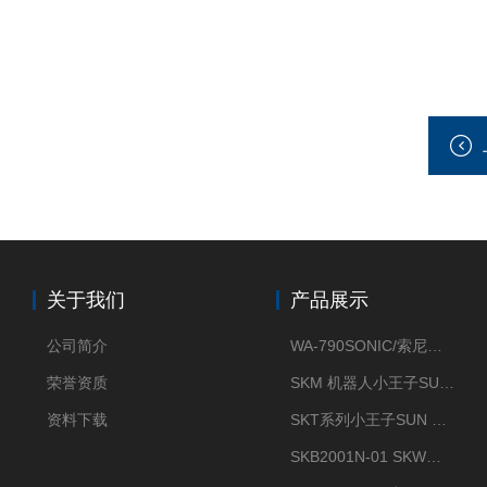
关于我们
产品展示
公司简介
WA-790SONIC/索尼克 WAM-100新型迷你风速仪
荣誉资质
SKM 机器人小王子SUN ENERGY紫外线臭氧清洗设备UV清洗
资料下载
SKT系列小王子SUN ENERGY紫外线臭氧清洗设备UV清洗
SKB2001N-01 SKW小王子SUN ENERGY紫外线臭氧清洗设备辐照器