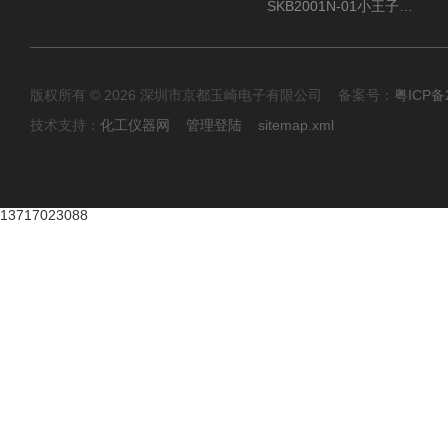
SKB2001N-01小王子SUN ENERGY紫外线臭氧清洗设备
版权所有 © 2026 深圳市京都玉崎电子有限公司 备案号：
粤ICP备
技术支持：
化工仪器网
管理登陆
sitemap.xml
13717023088