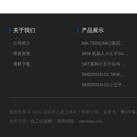
关于我们
产品展示
公司简介
WA-790SONIC/索尼克 WAM-100新型迷你风速仪
荣誉资质
SKM 机器人小王子SUN ENERGY紫外线臭氧清洗设备UV清洗
资料下载
SKT系列小王子SUN ENERGY紫外线臭氧清洗设备UV清洗
SKB2001N-01 SKW小王子SUN ENERGY紫外线臭氧清洗设备辐照器
SKB2001N-01小王子SUN ENERGY紫外线臭氧清洗设备
版权所有 © 2026 深圳市京都玉崎电子有限公司 备案号：
粤ICP备
技术支持：
化工仪器网
管理登陆
sitemap.xml