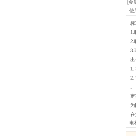
[金
使
标
1
2
3
出
1
2
。
定
为
在
电