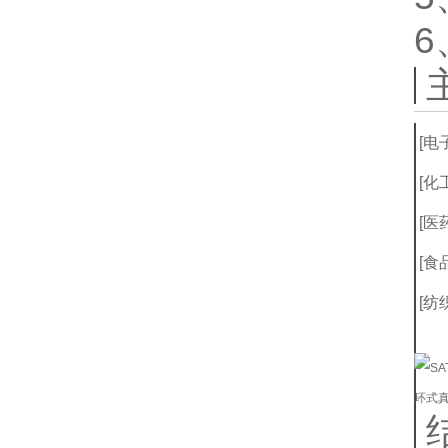
[电
[化
[医
[食
[纺