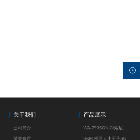
关于我们
产品展示
公司简介
WA-790SONIC/索尼克 WAM-100新型迷你风速仪
荣誉资质
SKM 机器人小王子SUN ENERGY紫外线臭氧清洗设备UV清洗