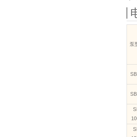
泵
SB
SB
S
10
S