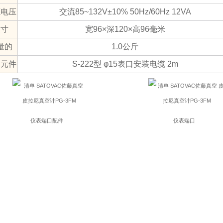
源电压
交流85~132V±10% 50Hz/60Hz 12VA
尺寸
宽96×深120×高96毫米
量的
1.0公斤
量元件
S-222型 φ15表口安装电缆 2m
仪表端口配件
仪表端口