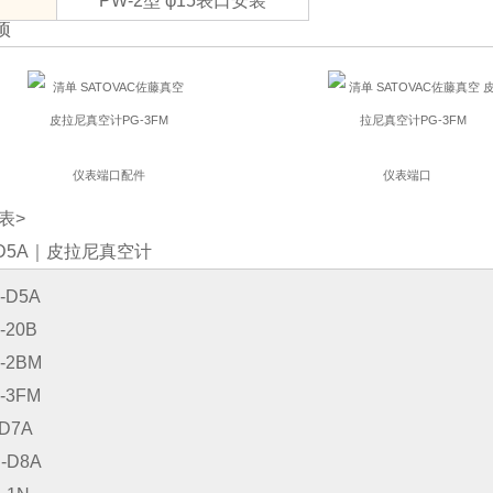
PW-2型 φ15表口安装
项
仪表端口配件
仪表端口
表
>
-D5A｜皮拉尼真空计
-D5A
-20B
-2BM
-3FM
-D7A
-D8A