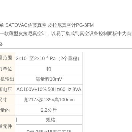
一款薄型皮拉尼真空计，以易于集成到真空设备控制面板中为首
格
量范围
3
-1
2×10
至2×10
Pa（2个量程）
力单位
帕
音机输出
满量程10mV
源电压
AC100V±10% 50Hz/60Hz 8VA
尺寸
宽217×深135×高100mm
大量的
2.2公斤
规格
量元件