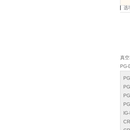
选
真空
PG
PG
PG
PG
PG
IG
CR